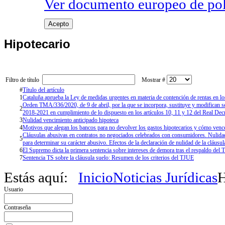
Ver documento europeo de poli
Acepto
Hipotecario
Filtro de título
Mostrar #
#
Título del artículo
1
Cataluña aprueba la Ley de medidas urgentes en materia de contención de rentas en lo
Orden TMA/336/2020, de 9 de abril, por la que se incorpora, sustituye y modifican 
2
2018-2021 en cumplimiento de lo dispuesto en los artículos 10, 11 y 12 del Real Dec
3
Nulidad vencimiento anticipado hipoteca
4
Motivos que alegan los bancos para no devolver los gastos hipotecarios y cómo venc
Cláusulas abusivas en contratos no negociados celebrados con consumidores. Nulidad d
5
para determinar su carácter abusivo. Efectos de la declaración de nulidad de la cláusul
6
El Supremo dicta la primera sentencia sobre intereses de demora tras el respaldo del
7
Sentencia TS sobre la cláusula suelo: Resumen de los criterios del TJUE
Estás aquí:
Inicio
Noticias Jurídicas
H
Usuario
Contraseña