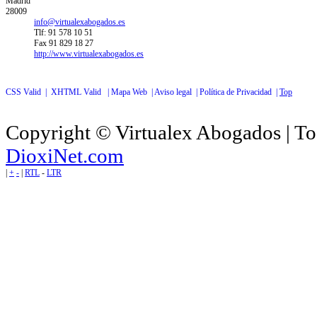
Madrid
28009
info@virtualexabogados.es
Tlf: 91 578 10 51
Fax 91 829 18 27
http://www.virtualexabogados.es
CSS Valid |
XHTML Valid |
Mapa Web |
Aviso legal |
Política de Privacidad |
Top
Copyright © Virtualex Abogados | To
DioxiNet.com
|
+
-
|
RTL
-
LTR