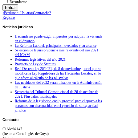
Recordarme
¿Perdiste tu Usuario/Contraseña?
Registro
Noticias
jurídicas
Hacienda no puede exigir impuestos por adquirir la vivienda
en el divorcio
La Reforma Laboral: principales novedades y su alcance
Selección de la jurisprudencia más relevante del año 2021
del ICAM
Reformas legislativas del año 2021
Proyecto de Ley de Startups
Real Decreto-ley 26/2021, de 8 de noviembre, por el que se
modifica la Ley Reguladora de las Haciendas Locales, en lo
que afecta al cálculo de las plusvalías
Las navidades del 2022 serán inhábiles en la Administración
de Justicia
Sentencia del Tribunal Constitucional de 26 de octubre de
2021. Plusvalías municipales
Reforma de la legislación civil y procesal para el apoyo a las
personas con discapacidad en el ejercicio de su capacidad
jurídica
Contacto
C/ Alcalá 147
(frente al Corte Inglés de Goya)