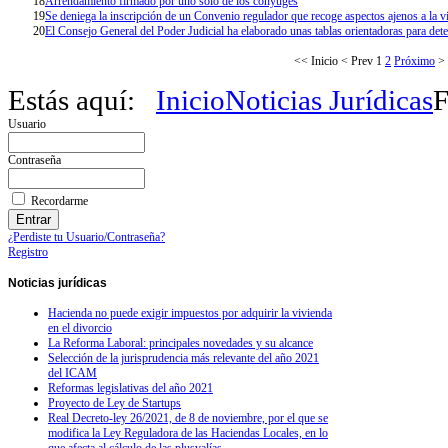
18
Arrendamiento firmado por uno sólo de los cónyuges
19
Se deniega la inscripción de un Convenio regulador que recoge aspectos ajenos a la 
20
El Consejo General del Poder Judicial ha elaborado unas tablas orientadoras para dete
<<
Inicio
<
Prev
1
2
Próximo
>
Estás aquí:
Inicio
Noticias Jurídicas
F
Usuario
Contraseña
Recordarme
¿Perdiste tu Usuario/Contraseña?
Registro
Noticias
jurídicas
Hacienda no puede exigir impuestos por adquirir la vivienda
en el divorcio
La Reforma Laboral: principales novedades y su alcance
Selección de la jurisprudencia más relevante del año 2021
del ICAM
Reformas legislativas del año 2021
Proyecto de Ley de Startups
Real Decreto-ley 26/2021, de 8 de noviembre, por el que se
modifica la Ley Reguladora de las Haciendas Locales, en lo
que afecta al cálculo de las plusvalías