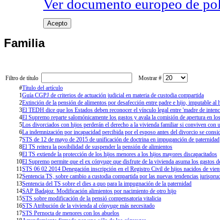
Ver documento europeo de poli
Acepto
Familia
Filtro de título
Mostrar #
#
Título del artículo
1
Guía CGPJ de criterios de actuación judicial en materia de custodia compartida
2
Extinción de la pensión de alimentos por desafección entre padre e hijo, imputable al 
3
El TEDH dice que los Estados deben reconocer el vínculo legal entre 'madre de inten
4
El Supremo reparte salomónicamente los gastos y avala la comisión de apertura en los
5
Los divorciados con hijos perderán el derecho a la vivienda familiar si conviven con 
6
La indemnización por incapacidad percibida por el esposo antes del divorcio se consid
7
STS de 12 de mayo de 2015 de unificación de doctrina en impuganción de paternidad
8
El TS reitera la posibilidad de suspender la pensión de alimientos
9
El TS extiende la protección de los hijos menores a los hijos mayores discapacitados
10
El Supremo permite que el ex cónyuge que disfrute de la vivienda asuma los gastos 
11
STS 06 02 2014 Denegación inscripción en el Registro Civil de hijos nacidos de vient
12
Sentencia TS, sobre cambio a custodia compartida por las nuevas tendencias jurispru
13
Sentencia del TS sobre el dies a quo para la impugnación de la paternidad
14
SAP Badajoz. Modificación alimientos por nacimiento de otro hijo
15
STS sobre modificación de la pensió compensatoria vitalicia
16
STS Atribución de la vivienda al cónyuge más necesitado
17
STS Pernocta de menores con los abuelos