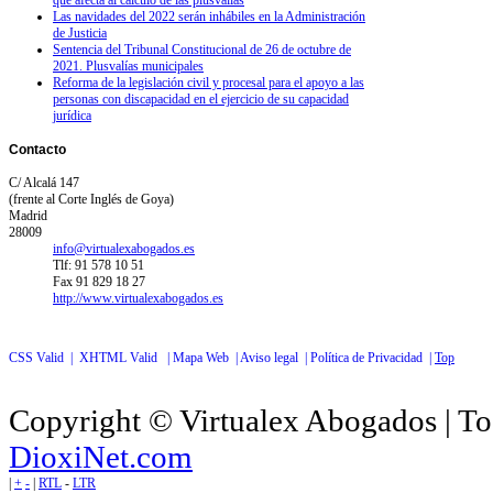
Las navidades del 2022 serán inhábiles en la Administración
de Justicia
Sentencia del Tribunal Constitucional de 26 de octubre de
2021. Plusvalías municipales
Reforma de la legislación civil y procesal para el apoyo a las
personas con discapacidad en el ejercicio de su capacidad
jurídica
Contacto
C/ Alcalá 147
(frente al Corte Inglés de Goya)
Madrid
28009
info@virtualexabogados.es
Tlf: 91 578 10 51
Fax 91 829 18 27
http://www.virtualexabogados.es
CSS Valid |
XHTML Valid |
Mapa Web |
Aviso legal |
Política de Privacidad |
Top
Copyright © Virtualex Abogados | To
DioxiNet.com
|
+
-
|
RTL
-
LTR