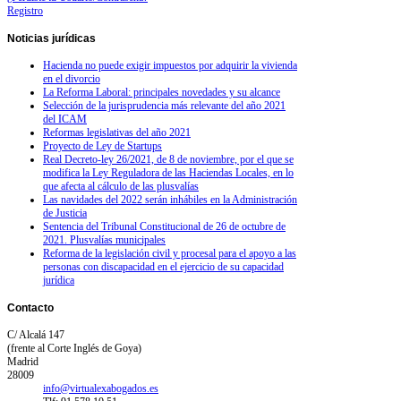
Registro
Noticias
jurídicas
Hacienda no puede exigir impuestos por adquirir la vivienda
en el divorcio
La Reforma Laboral: principales novedades y su alcance
Selección de la jurisprudencia más relevante del año 2021
del ICAM
Reformas legislativas del año 2021
Proyecto de Ley de Startups
Real Decreto-ley 26/2021, de 8 de noviembre, por el que se
modifica la Ley Reguladora de las Haciendas Locales, en lo
que afecta al cálculo de las plusvalías
Las navidades del 2022 serán inhábiles en la Administración
de Justicia
Sentencia del Tribunal Constitucional de 26 de octubre de
2021. Plusvalías municipales
Reforma de la legislación civil y procesal para el apoyo a las
personas con discapacidad en el ejercicio de su capacidad
jurídica
Contacto
C/ Alcalá 147
(frente al Corte Inglés de Goya)
Madrid
28009
info@virtualexabogados.es