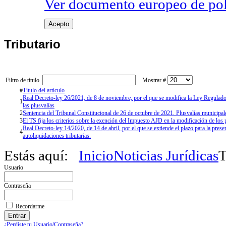
Ver documento europeo de poli
Acepto
Tributario
Filtro de título
Mostrar #
#
Título del artículo
Real Decreto-ley 26/2021, de 8 de noviembre, por el que se modifica la Ley Regulador
1
las plusvalías
2
Sentencia del Tribunal Constitucional de 26 de octubre de 2021. Plusvalías municipal
3
El TS fija los criterios sobre la exención del Impuesto AJD en la modificación de los
Real Decreto-ley 14/2020, de 14 de abril, por el que se extiende el plazo para la pres
4
autoliquidaciones tributarias.
Estás aquí:
Inicio
Noticias Jurídicas
T
Usuario
Contraseña
Recordarme
¿Perdiste tu Usuario/Contraseña?