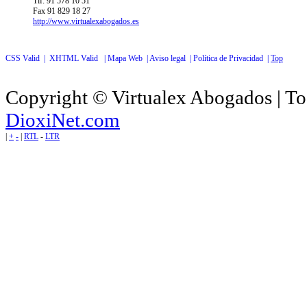
Tlf: 91 578 10 51
Fax 91 829 18 27
http://www.virtualexabogados.es
CSS Valid |
XHTML Valid |
Mapa Web |
Aviso legal |
Política de Privacidad |
Top
Copyright © Virtualex Abogados | To
DioxiNet.com
|
+
-
|
RTL
-
LTR