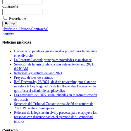
Contraseña
Recordarme
¿Perdiste tu Usuario/Contraseña?
Registro
Noticias
jurídicas
Hacienda no puede exigir impuestos por adquirir la vivienda
en el divorcio
La Reforma Laboral: principales novedades y su alcance
Selección de la jurisprudencia más relevante del año 2021
del ICAM
Reformas legislativas del año 2021
Proyecto de Ley de Startups
Real Decreto-ley 26/2021, de 8 de noviembre, por el que se
modifica la Ley Reguladora de las Haciendas Locales, en lo
que afecta al cálculo de las plusvalías
Las navidades del 2022 serán inhábiles en la Administración
de Justicia
Sentencia del Tribunal Constitucional de 26 de octubre de
2021. Plusvalías municipales
Reforma de la legislación civil y procesal para el apoyo a las
personas con discapacidad en el ejercicio de su capacidad
jurídica
Contacto