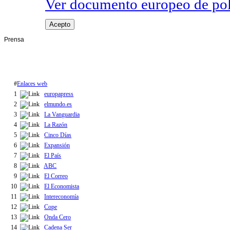
Ver documento europeo de poli
Acepto
Prensa
#
Enlaces web
1
europapress
2
elmundo.es
3
La Vanguardia
4
La Razón
5
Cinco Días
6
Expansión
7
El País
8
ABC
9
El Correo
10
El Economista
11
Intereconomía
12
Cope
13
Onda Cero
14
Cadena Ser