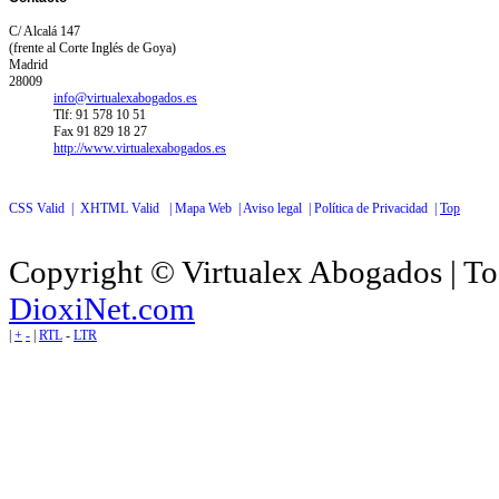
C/ Alcalá 147
(frente al Corte Inglés de Goya)
Madrid
28009
info@virtualexabogados.es
Tlf: 91 578 10 51
Fax 91 829 18 27
http://www.virtualexabogados.es
CSS Valid |
XHTML Valid |
Mapa Web |
Aviso legal |
Política de Privacidad |
Top
Copyright © Virtualex Abogados | To
DioxiNet.com
|
+
-
|
RTL
-
LTR