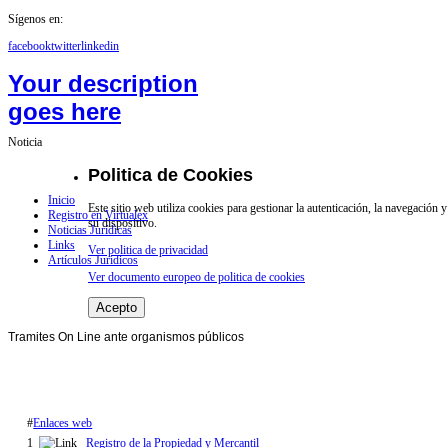
Sígenos en:
facebook
twitter
linkedin
Your description
goes here
Noticia
Politica de Cookies
Inicio
Este sitio web utiliza cookies para gestionar la autenticación, la navegación
Registro en Virtualex
su dispositivo.
Noticias Jurídicas
Links
Ver politica de privacidad
Artículos Jurídicos
Ver documento europeo de politica de cookies
Acepto
Tramites On Line ante organismos públicos
#
Enlaces web
1
Registro de la Propiedad y Mercantil