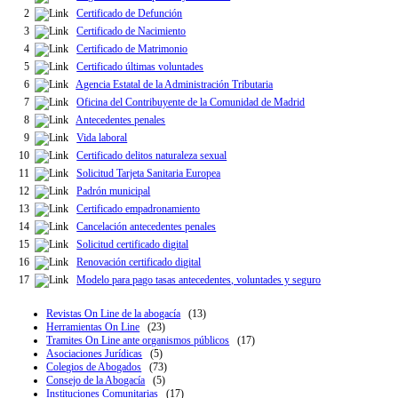
2
Certificado de Defunción
3
Certificado de Nacimiento
4
Certificado de Matrimonio
5
Certificado últimas voluntades
6
Agencia Estatal de la Administración Tributaria
7
Oficina del Contribuyente de la Comunidad de Madrid
8
Antecedentes penales
9
Vida laboral
10
Certificado delitos naturaleza sexual
11
Solicitud Tarjeta Sanitaria Europea
12
Padrón municipal
13
Certificado empadronamiento
14
Cancelación antecedentes penales
15
Solicitud certificado digital
16
Renovación certificado digital
17
Modelo para pago tasas antecedentes, voluntades y seguro
Revistas On Line de la abogacía
(13)
Herramientas On Line
(23)
Tramites On Line ante organismos públicos
(17)
Asociaciones Jurídicas
(5)
Colegios de Abogados
(73)
Consejo de la Abogacía
(5)
Instituciones Comunitarias
(17)