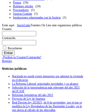
Prensa
(16)
Boletines oficiles
(24)
Procuradores
(1)
Justicia Gratuíta
(1)
Instituciones relacionadas con la Justicia
(1)
Estás aquí:
Inicio
Links
Tramites On Line ante organismos públicos
Usuario
Contraseña
Recordarme
¿Perdiste tu Usuario/Contraseña?
Registro
Noticias
jurídicas
Hacienda no puede exigir impuestos por adquirir la vivienda
en el divorcio
La Reforma Laboral: principales novedades y su alcance
Selección de la jurisprudencia más relevante del año 2021
del ICAM
Reformas legislativas del año 2021
Proyecto de Ley de Startups
Real Decreto-ley 26/2021, de 8 de noviembre, por el que se
modifica la Ley Reguladora de las Haciendas Locales, en lo
que afecta al cálculo de las plusvalías