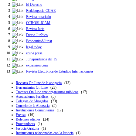
2
El Derecho
3
Redabogacía-CGAE
4
Revista notariado
5
OTROSI-ICAM
6
Revista Iuris
7
Diario Jurídico
8
Economist&Jurist
9
legal today
10
erupa press
11
Jurisprudencia del TS
12
expansion.com
13
Revista Electrónica de Estudios Internacionales
Revistas On Line de la abogacía
(13)
Herramientas On Line
(23)
Tramites On Line ante organismos públicos
(17)
Asociaciones Jurídicas
(5)
Colegios de Abogados
(73)
Consejo de la Abogacía
(5)
Instituciones Comunitarias
(17)
Prensa
(16)
Boletines oficiles
(24)
Procuradores
(1)
Justicia Gratuíta
(1)
Instituciones relacionadas con la Justicia
(1)