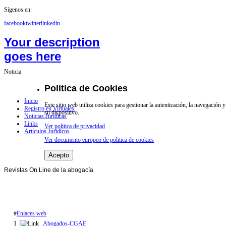
Sígenos en:
facebook
twitter
linkedin
Your description
goes here
Noticia
Politica de Cookies
Inicio
Este sitio web utiliza cookies para gestionar la autenticación, la navegación
Registro en Virtualex
su dispositivo.
Noticias Jurídicas
Links
Ver politica de privacidad
Artículos Jurídicos
Ver documento europeo de politica de cookies
Acepto
Revistas On Line de la abogacía
#
Enlaces web
1
Abogados-CGAE