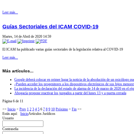
Leer más...
Guías Sectoriales del ICAM COVID-19
Martes, 14 de Abril de 2020 14:59
El ICAM ha publicado varias guías sectoriales de la legislación relativa al COVID-19
Leer más...
Más artículos...
Google deberá colocar en primer lugar la noticia de la absolución de un psicólogo q
¿Pueden acceder los progenitores a los dispositivos electrónicos de sus hijos menore
La incidencia de la declaración del estado de alarma de 14 de marzo de 2020 en el ré
Abogacía propone reactivar los juzgados a partir del lunes 13 y a puerta cerrada
Página 6 de 11
<<
Inicio
<
Prev
1
2
3
4
5
6
7
8
9
10
Próximo
>
Fin
>>
Estás aquí:
Inicio
Artículos Jurídicos
Usuario
Contraseña