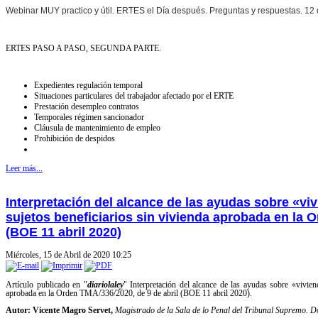
Webinar MUY practico y útil.
ERTES el Día después. Preguntas y respuestas. 12 d
ERTES PASO A PASO, SEGUNDA PARTE.
Expedientes regulación temporal
Situaciones particulares del trabajador afectado por el ERTE
Prestación desempleo contratos
Temporales régimen sancionador
Cláusula de mantenimiento de empleo
Prohibición de despidos
Leer más...
Interpretación del alcance de las ayudas sobre «viv
sujetos beneficiarios sin vivienda aprobada en la O
(BOE 11 abril 2020)
Miércoles, 15 de Abril de 2020 10:25
Artículo publicado en "
diariolaley
" Interpretación del alcance de las ayudas sobre «viviend
aprobada en la Orden TMA/336/2020, de 9 de abril (BOE 11 abril 2020).
Autor: Vicente Magro Servet,
Magistrado de la Sala de lo Penal del Tribunal Supremo. 