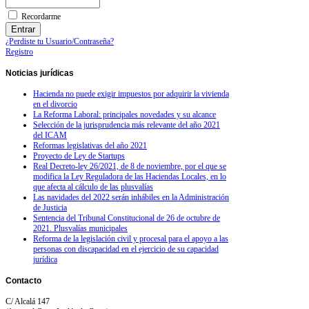
Recordarme
¿Perdiste tu Usuario/Contraseña?
Registro
Noticias
jurídicas
Hacienda no puede exigir impuestos por adquirir la vivienda
en el divorcio
La Reforma Laboral: principales novedades y su alcance
Selección de la jurisprudencia más relevante del año 2021
del ICAM
Reformas legislativas del año 2021
Proyecto de Ley de Startups
Real Decreto-ley 26/2021, de 8 de noviembre, por el que se
modifica la Ley Reguladora de las Haciendas Locales, en lo
que afecta al cálculo de las plusvalías
Las navidades del 2022 serán inhábiles en la Administración
de Justicia
Sentencia del Tribunal Constitucional de 26 de octubre de
2021. Plusvalías municipales
Reforma de la legislación civil y procesal para el apoyo a las
personas con discapacidad en el ejercicio de su capacidad
jurídica
Contacto
C/ Alcalá 147