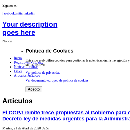
Sígenos en:
facebook
twitter
linkedin
Your description
goes here
Noticia
Politica de Cookies
Inicio
Este sitio web utiliza cookies para gestionar la autenticación, la navegación
Registro en Virtualex
su dispositivo.
Noticias Jurídicas
Links
Ver politica de privacidad
Artículos Jurídicos
Ver documento europeo de politica de cookies
Acepto
Articulos
El CGPJ remite trece propuestas al Gobierno para q
Decreto-ley de medidas urgentes para la Administra
Martes, 21 de Abril de 2020 09:57