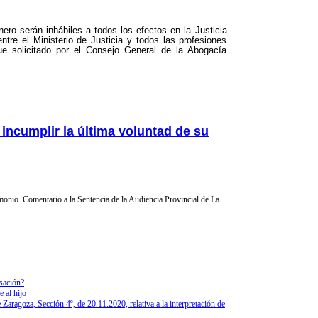
ero serán inhábiles a todos los efectos en la Justicia
tre el Ministerio de Justicia y todos las profesiones
fue solicitado por el Consejo General de la Abogacía
 incumplir la última voluntad de su
onio. Comentario a la Sentencia de la Audiencia Provincial de La
sación?
 al hijo
Zaragoza, Sección 4º, de 20.11.2020, relativa a la interpretación de