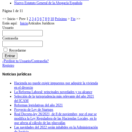
Nuevo Estatuto General de la Abogacía Española
Página 1 de 11
<<
Inicio
<
Prev
1
2
3
4
5
6
7
8
9
10
Próximo
>
Fin
>>
Estás aquí:
Inicio
Artículos Jurídicos
Usuario
Contraseña
Recordarme
¿Perdiste tu Usuario/Contraseña?
Registro
Noticias
jurídicas
Hacienda no puede exigir impuestos por adquirir la vivienda
en el divorcio
La Reforma Laboral: principales novedades y su alcance
Selección de la jurisprudencia más relevante del año 2021
del ICAM
Reformas legislativas del año 2021
Proyecto de Ley de Startups
Real Decreto-ley 26/2021, de 8 de noviembre, por el que se
modifica la Ley Reguladora de las Haciendas Locales, en lo
que afecta al cálculo de las plusvalías
Las navidades del 2022 serán inhábiles en la Administración
de Justicia