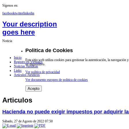
Sígenos en:
facebook
twitter
linkedin
Your description
goes here
Noticia
Politica de Cookies
Inicio
Este sitio web utiliza cookies para gestionar la autenticación, la navegación
Registro en Virtualex
su dispositivo.
Noticias Jurídicas
Links
Ver politica de privacidad
Artículos Jurídicos
Ver documento europeo de politica de cookies
Acepto
Articulos
Hacienda no puede exigir impuestos por adquirir la 
Sábado, 27 de Agosto de 2022 07:50