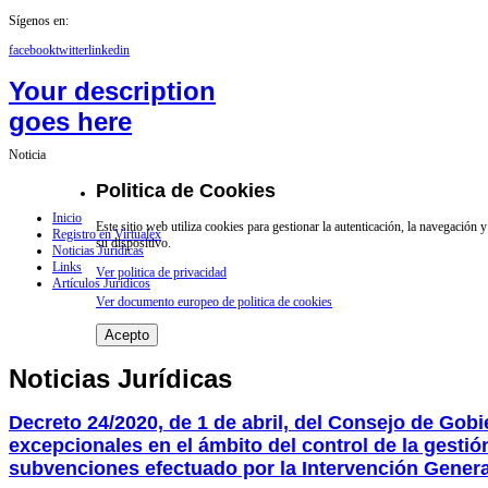
Sígenos en:
facebook
twitter
linkedin
Your description
goes here
Noticia
Politica de Cookies
Inicio
Este sitio web utiliza cookies para gestionar la autenticación, la navegación
Registro en Virtualex
su dispositivo.
Noticias Jurídicas
Links
Ver politica de privacidad
Artículos Jurídicos
Ver documento europeo de politica de cookies
Acepto
Noticias Jurídicas
Decreto 24/2020, de 1 de abril, del Consejo de Gob
excepcionales en el ámbito del control de la gesti
subvenciones efectuado por la Intervención Gener