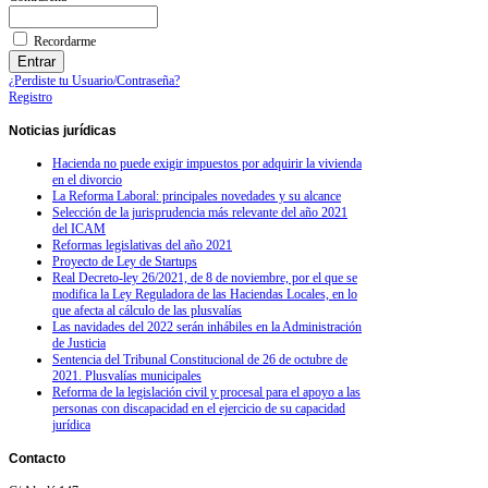
Recordarme
¿Perdiste tu Usuario/Contraseña?
Registro
Noticias
jurídicas
Hacienda no puede exigir impuestos por adquirir la vivienda
en el divorcio
La Reforma Laboral: principales novedades y su alcance
Selección de la jurisprudencia más relevante del año 2021
del ICAM
Reformas legislativas del año 2021
Proyecto de Ley de Startups
Real Decreto-ley 26/2021, de 8 de noviembre, por el que se
modifica la Ley Reguladora de las Haciendas Locales, en lo
que afecta al cálculo de las plusvalías
Las navidades del 2022 serán inhábiles en la Administración
de Justicia
Sentencia del Tribunal Constitucional de 26 de octubre de
2021. Plusvalías municipales
Reforma de la legislación civil y procesal para el apoyo a las
personas con discapacidad en el ejercicio de su capacidad
jurídica
Contacto