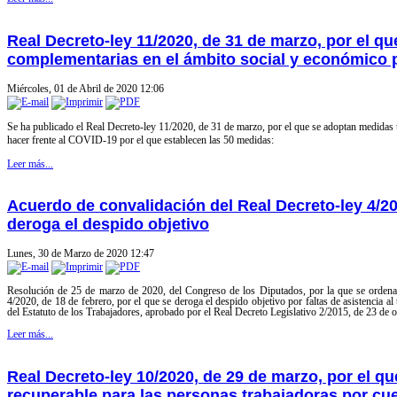
Real Decreto-ley 11/2020, de 31 de marzo, por el 
complementarias en el ámbito social y económico p
Miércoles, 01 de Abril de 2020 12:06
Se ha publicado el
Real Decreto-ley 11/2020, de 31 de marzo, por el que se adoptan medidas 
hacer frente al COVID-19 por el que establecen las 50 medidas:
Leer más...
Acuerdo de convalidación del Real Decreto-ley 4/202
deroga el despido objetivo
Lunes, 30 de Marzo de 2020 12:47
Resolución de 25 de marzo de 2020, del Congreso de los Diputados, por la que se ordena 
4/2020, de 18 de febrero, por el que se deroga el despido objetivo por faltas de asistencia al 
del Estatuto de los Trabajadores, aprobado por el Real Decreto Legislativo 2/2015, de 23 de o
Leer más...
Real Decreto-ley 10/2020, de 29 de marzo, por el qu
recuperable para las personas trabajadoras por cue