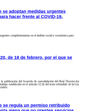
que se adoptan medidas urgentes
ara hacer frente al COVID-19.
urgentes complementarias en el ámbito social y económico para
0, de 18 de febrero, por el que se
la publicación del Acuerdo de convalidación del Real Decreto-ley
trabajo establecido en el artículo 52.d) del texto refundido de la Ley
ctubre.
e se regula un permiso retribuido
nta ajena que no presten servicios