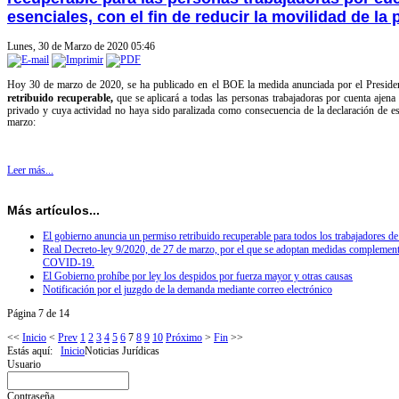
esenciales, con el fin de reducir la movilidad de la 
Lunes, 30 de Marzo de 2020 05:46
Hoy 30 de marzo de 2020, se ha publicado en el BOE la medida anunciada por el Presiden
retribuido recuperable,
que
se aplicará a todas las personas trabajadoras por cuenta ajena
privado y cuya actividad no haya sido paralizada como consecuencia de la declaración de e
marzo
:
Leer más...
Más artículos...
El gobierno anuncia un permiso retribuido recuperable para todos los trabajadores de
Real Decreto-ley 9/2020, de 27 de marzo, por el que se adoptan medidas complementari
COVID-19.
El Gobierno prohíbe por ley los despidos por fuerza mayor y otras causas
Notificación por el juzgdo de la demanda mediante correo electrónico
Página 7 de 14
<<
Inicio
<
Prev
1
2
3
4
5
6
7
8
9
10
Próximo
>
Fin
>>
Estás aquí:
Inicio
Noticias Jurídicas
Usuario
Contraseña