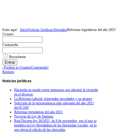
Estás aquí:
Inicio
Noticias Jurídicas
Abogados
Reformas legislativas del año 2021
Usuario
Contraseña
Recordarme
¿Perdiste tu Usuario/Contraseña?
Registro
Noticias
jurídicas
Hacienda no puede exigir impuestos por adquirir la vivienda
en el divorcio
La Reforma Laboral: principales novedades y su alcance
Selección de la jurisprudencia más relevante del año 2021
del ICAM
Reformas legislativas del año 2021
Proyecto de Ley de Startups
Real Decreto-ley 26/2021, de 8 de noviembre, por el que se
modifica la Ley Reguladora de las Haciendas Locales, en lo
que afecta al cálculo de las plusvalías