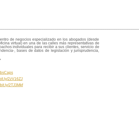
________________________________________________________________
centro de negocios especializado en los abogados (desde
ficina virtual) en una de las calles más representativas de
achos individuales para recibir a sus clientes, servicio de
dencia-, bases de datos de legislación y jurisprudencia,
?
y/3bsCaps
/bit.ly/2zV16ZJ
/bit.ly/2TJ3Mkf