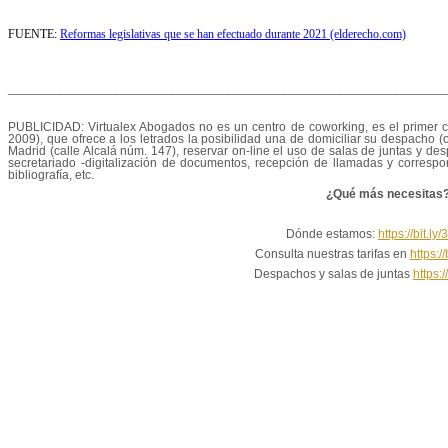
FUENTE:
Reformas legislativas que se han efectuado durante 2021 (elderecho.com)
______________________________________________________________
PUBLICIDAD: Virtualex Abogados no es un centro de coworking, es el primer 
2009), que ofrece a los letrados la posibilidad una de domiciliar su despacho (o
Madrid (calle Alcalá núm. 147), reservar on-line el uso de salas de juntas y desp
secretariado -digitalización de documentos, recepción de llamadas y correspon
bibliografía, etc.
¿Qué más necesitas
Dónde estamos:
https://bit.l
Consulta nuestras tarifas en
https:/
Despachos y salas de juntas
https:/