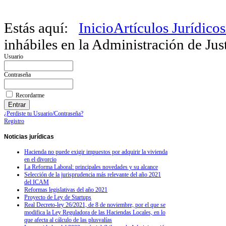
Estás aquí:
Inicio
Artículos Jurídicos
inhábiles en la Administración de Just
Usuario
Contraseña
Recordarme
¿Perdiste tu Usuario/Contraseña?
Registro
Noticias
jurídicas
Hacienda no puede exigir impuestos por adquirir la vivienda
en el divorcio
La Reforma Laboral: principales novedades y su alcance
Selección de la jurisprudencia más relevante del año 2021
del ICAM
Reformas legislativas del año 2021
Proyecto de Ley de Startups
Real Decreto-ley 26/2021, de 8 de noviembre, por el que se
modifica la Ley Reguladora de las Haciendas Locales, en lo
que afecta al cálculo de las plusvalías