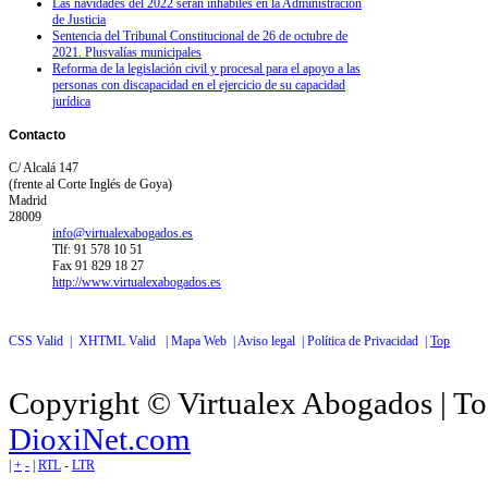
Las navidades del 2022 serán inhábiles en la Administración
de Justicia
Sentencia del Tribunal Constitucional de 26 de octubre de
2021. Plusvalías municipales
Reforma de la legislación civil y procesal para el apoyo a las
personas con discapacidad en el ejercicio de su capacidad
jurídica
Contacto
C/ Alcalá 147
(frente al Corte Inglés de Goya)
Madrid
28009
info@virtualexabogados.es
Tlf: 91 578 10 51
Fax 91 829 18 27
http://www.virtualexabogados.es
CSS Valid |
XHTML Valid |
Mapa Web |
Aviso legal |
Política de Privacidad |
Top
Copyright © Virtualex Abogados | To
DioxiNet.com
|
+
-
|
RTL
-
LTR