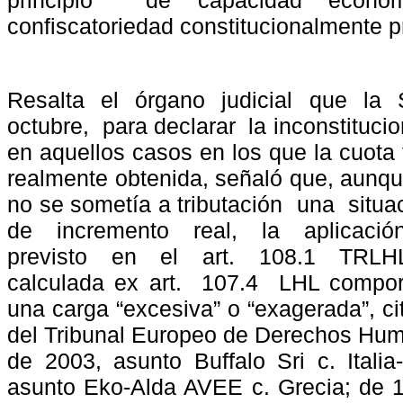
principio
de capacidad econó
confiscatoriedad constitucionalmente pr
Resalta
el
órgano
judicial
que
la
octubre,
para declarar
la inconstituci
en aquellos casos en los que la cuota t
realmente obtenida, señaló que, aunq
no se sometía a tributación
una
situa
de
incremento
real,
la
aplicació
previsto
en
el
art.
108.1
TRLH
calculada ex art.
107.4
LHL comport
una carga “excesiva” o “exagerada”, cit
del Tribunal Europeo de Derechos Hu
de 2003, asunto Buffalo Sri c. Ital
asunto Eko-Alda AVEE c. Grecia; de 