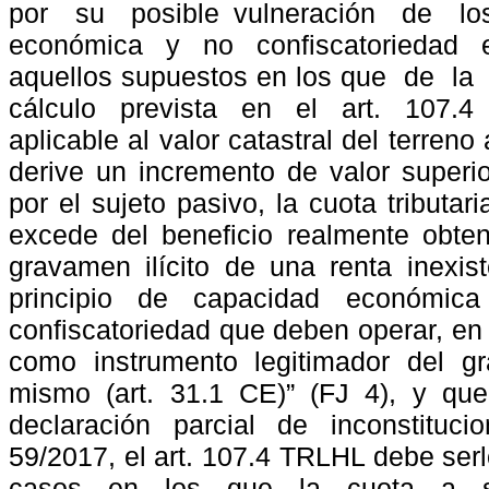
por
su
posible vulneración
de
lo
económica y no confiscatoriedad e
aquellos supuestos en los que
de
la
cálculo
prevista
en
el
art.
107.4
aplicable al valor catastral del terre
derive un incremento de valor superio
por el sujeto pasivo, la cuota tributar
excede del beneficio realmente obte
gravamen ilícito de una renta inexist
principio
de
capacidad
económica
confiscatoriedad que deben operar, en
como instrumento legitimador del g
mismo (art. 31.1 CE)” (FJ 4), y que
declaración parcial de inconstituc
59/2017, el art. 107.4 TRLHL debe ser
casos
en
los
que
la
cuota
a