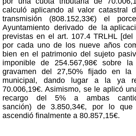
por una cuota tributaria de 70.006
calculó aplicando al valor catastral
transmisión
(808.152,33€)
el
porce
Ayuntamiento
derivado
de
la aplica
previstas en el art. 107.4 TRLHL [de
por cada uno de los nueve años com
bien en el patrimonio del sujeto pasi
imponible de 254.567,98€ sobre la
gravamen del 27,50% fijado en la 
municipal, dando lugar a la ya ref
70.006,19€. Asimismo, se le aplicó un
recargo
del
5%
a
ambas
canti
sanción) de 3.850,34€, por lo que 
ascendió finalmente a 80.857,15€.