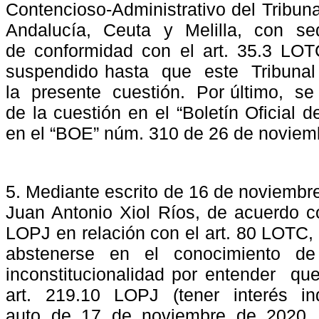
Contencioso-Administrativo del Tribuna
Andalucía,
Ceuta
y
Melilla,
con
se
de conformidad con el art. 35.3 LOT
suspendido hasta
que
este
Tribunal
la
presente
cuestión.
Por último,
se
de la cuestión en el “Boletín Oficial d
en el “BOE” núm. 310 de 26 de noviem
5. Mediante escrito de 16 de noviembr
Juan Antonio Xiol Ríos, de acuerdo co
LOPJ en relación con el art. 80 LOTC,
abstenerse en el conocimiento de
inconstitucionalidad por entender
qu
art.
219.10
LOPJ
(tener
interés
in
auto
de
17
de
noviembre
de
2020,