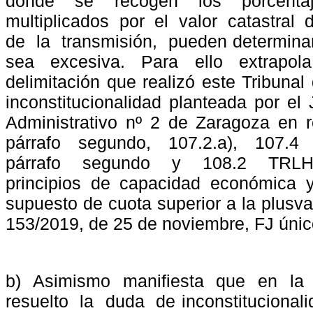
donde
se
recogen
los
porcenta
multiplicados
por
el
valor
catastral
d
de
la
transmisión,
pueden determina
sea
excesiva.
Para
ello
extrapola
delimitación que realizó este Tribunal
inconstitucionalidad planteada por el
Administrativo nº 2 de Zaragoza en re
párrafo
segundo,
107.2.a),
107.4
párrafo
segundo
y
108.2
TRLH
principios de capacidad económica y
supuesto de cuota superior a la plusva
153/2019, de 25 de noviembre, FJ único.
b)
Asimismo
manifiesta
que
en
la
resuelto
la
duda
de inconstitucional