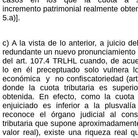
incremento patrimonial realmente obten
5.a)].
c) A la vista de lo anterior, a juicio de
redundante un nuevo pronunciamiento s
del art. 107.4 TRLHL cuando, de acu
lo
en
él
preceptuado
solo
vulnera
l
económica
y
no confiscatoriedad (ar
donde la cuota tributaria es superi
obtenida. En efecto, como la cuota
enjuiciado es inferior a la plusval
reconoce el órgano judicial al con
tributaria que supone aproximadament
valor real), existe una riqueza real 