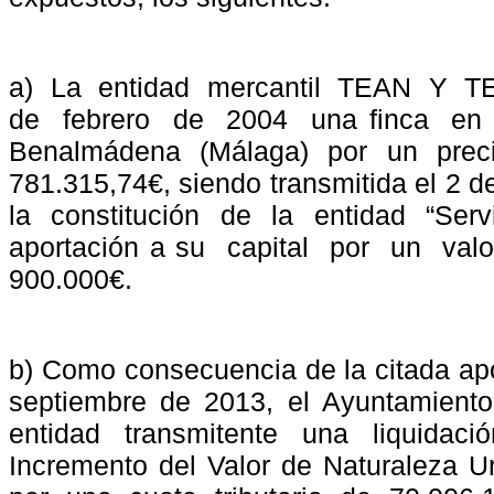
a)
La
entidad
mercantil
TEAN
Y
T
de
febrero
de
2004
una finca
en
Benalmádena
(Málaga)
por
un
prec
781.315,74€, siendo transmitida el 2 
la constitución de la entidad “Serv
aportación a su
capital
por
un
valo
900.000€.
b) Como consecuencia de la citada apo
septiembre de 2013, el Ayuntamient
entidad transmitente una liquidac
Incremento del Valor de Naturaleza U