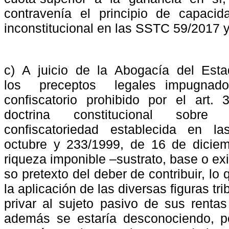
contravenía
el
principio
de
capacid
inconstitucional en las SSTC 59/2017 
c)
A
juicio
de
la
Abogacía
del
Esta
los
preceptos
legales impugnad
confiscatorio
prohibido
por
el
art.
3
doctrina
constitucional
sobre
confiscatoriedad
establecida
en
la
octubre y 233/1999, de 16 de diciem
riqueza imponible –sustrato, base o e
so pretexto del deber de contribuir, lo
la aplicación de las diversas figuras tri
privar al sujeto pasivo de sus renta
además se estaría desconociendo, por 