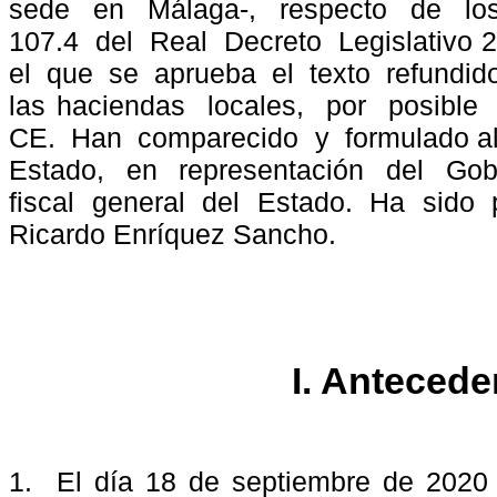
sede
en
Málaga-,
respecto
de
lo
107.4
del
Real
Decreto
Legislativo 
el
que
se
aprueba
el
texto
refundid
las haciendas
locales,
por
posible
CE.
Han
comparecido
y
formulado a
Estado,
en
representación
del
Gob
fiscal general del Estado. Ha sido
Ricardo Enríquez Sancho.
I. Antecede
1.
El día 18 de septiembre de 2020 t