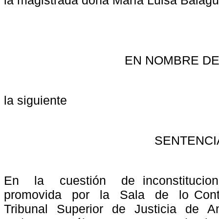
la magistrada doña María Luisa Balagu
EN NOMBRE DE
la siguiente
SENTENCI
En
la
cuestión
de inconstitucion
promovida
por
la
Sala
de
lo Cont
Tribunal
Superior
de
Justicia
de
An