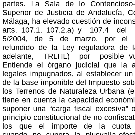
partes. La Sala de lo Contencioso-A
Superior de Justicia de Andalucía, C
Málaga, ha elevado cuestión de inconst
arts. 107.1, 107.2.a) y
107.4
del
5/2004,
de
5
de
marzo,
por
el
refundido
de
la
Ley
reguladora
de
adelante,
TRLHL)
por
posible v
Entiende el órgano judicial que la 
legales impugnados, al establecer un 
de la base imponible del Impuesto sob
los Terrenos de Naturaleza Urbana (
tiene en cuenta la capacidad económi
suponer una “carga fiscal excesiva” o
principio constitucional de no confisc
los
que
el
importe
de
la
cuota
cuando
no
supera
la
plusvalía efec