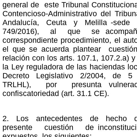
general de
este Tribunal Constituciona
Contencioso-Administrativo del Tribun
Andalucía,
Ceuta
y
Melilla -sede
749/2016),
al
que
se acompaña
correspondiente procedimiento, el aut
el que se acuerda plantear
cuestió
relación con los arts. 107.1, 107.2.a) 
la Ley reguladora de las haciendas lo
Decreto
Legislativo
2/2004,
de
5
TRLHL),
por
presunta vulnera
confiscatoriedad (art. 31.1 CE).
2.
Los
antecedentes
de
hecho
presente
cuestión
de inconstituc
expuestos, los siguientes: