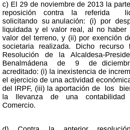
c) El 29 de noviembre de 2013 la parte
reposición contra la referida
l
solicitando
su anulación:
(i)
por
desp
liquidada y el valor real, al no haber
valor del terreno, y (ii) por exención
societaria realizada. Dicho recurso
Resolución
de
la
Alcaldesa-Preside
Benalmádena
de
9
de diciemb
acreditado: (i) la inexistencia de increm
el ejercicio de una actividad económic
del IRPF, (iii) la aportación de
los
bi
la
llevanza
de
una
contabilidad
Comercio.
d)
Contra
la
anterior
resolució