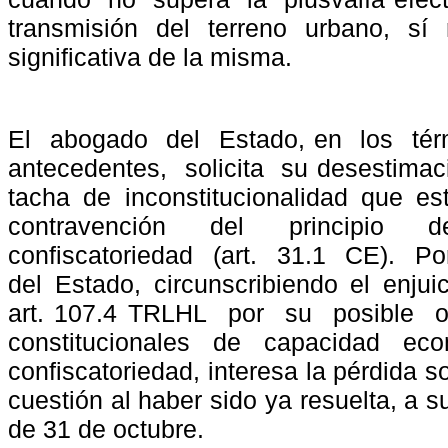
transmisión
del
terreno
urbano,
sí
significativa de la misma.
El
abogado
del
Estado, en
los
té
antecedentes,
solicita
su desestimaci
tacha de inconstitucionalidad que es
contravención
del
principio
d
confiscatoriedad
(art.
31.1
CE).
Po
del Estado, circunscribiendo el enjui
art. 107.4 TRLHL
por
su
posible
o
constitucionales
de
capacidad
eco
confiscatoriedad, interesa la pérdida 
cuestión al haber sido ya resuelta, a s
de 31 de octubre.