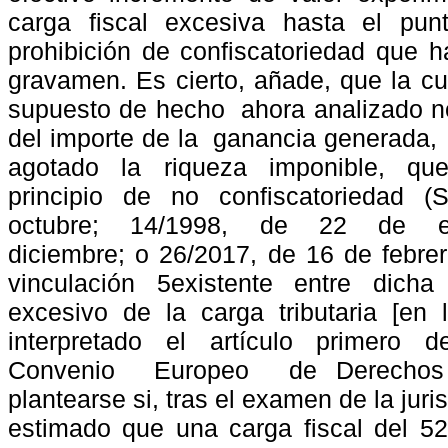
carga fiscal excesiva hasta el pun
prohibición de confiscatoriedad que h
gravamen. Es cierto, añade, que la cuo
supuesto de hecho
ahora analizado n
del importe de la
ganancia generada,
agotado
la
riqueza
imponible,
qu
principio
de
no
confiscatoriedad
(
octubre;
14/1998,
de
22
de
diciembre; o 26/2017, de 16 de febrer
vinculación 5existente entre dicha
excesivo de la carga tributaria [en
interpretado
el
artículo
primero
de
Convenio
Europeo
de Derecho
plantearse si, tras el examen de la ju
estimado que una carga fiscal del 52%