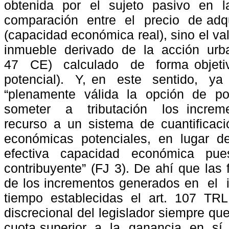
obtenida
por
el
sujeto
pasivo
en
l
comparación
entre
el
precio
de adqu
(capacidad económica real), sino el va
inmueble
derivado
de
la
acción
urb
47
CE)
calculado
de
forma objeti
potencial).
Y, en
este
sentido,
ya
“plenamente
válida
la
opción
de
po
someter
a
tributación
los increm
recurso a un sistema de cuantificac
económicas potenciales, en lugar d
efectiva capacidad económica pue
contribuyente” (FJ 3). De ahí que las 
de los incrementos generados en
el
tiempo
establecidas
el
art.
107
TRLH
discrecional del legislador siempre q
cuota superior
a
la
ganancia
en
sí,