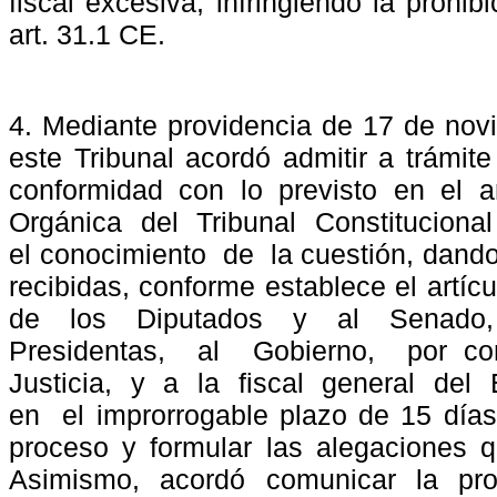
fiscal excesiva, infringiendo la prohib
art. 31.1 CE.
4. Mediante providencia de 17 de nov
este Tribunal acordó admitir a trámite
conformidad con lo previsto en el ar
Orgánica
del
Tribunal
Constitucional
el conocimiento
de
la cuestión, dand
recibidas, conforme establece el artíc
de
los
Diputados
y
al
Senado,
Presidentas,
al
Gobierno,
por co
Justicia,
y
a
la
fiscal
general
del
en
el improrrogable plazo de 15 días
proceso y formular las alegaciones 
Asimismo, acordó comunicar la pro