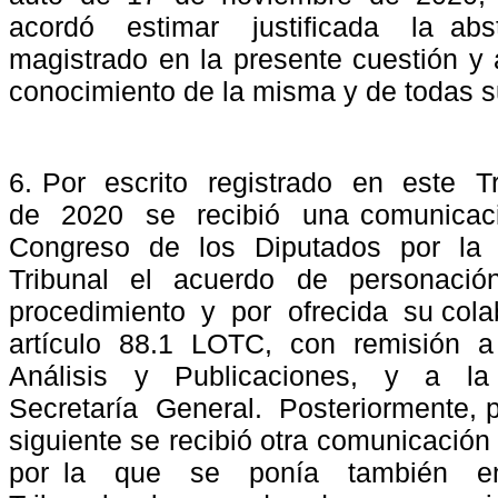
acordó
estimar
justificada
la abs
magistrado en la presente cuestión y a
conocimiento de la misma y de todas s
6. Por
escrito
registrado
en
este
T
de
2020
se
recibió
una comunicac
Congreso
de
los
Diputados
por
la
Tribunal
el
acuerdo
de
personació
procedimiento
y
por
ofrecida
su cola
artículo
88.1
LOTC,
con
remisión
a
Análisis
y
Publicaciones,
y
a
la
Secretaría
General.
Posteriormente, p
siguiente se recibió otra comunicación
por la
que
se
ponía
también
e