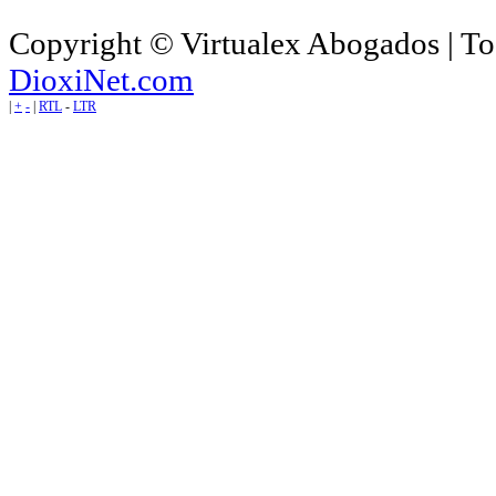
Copyright © Virtualex Abogados | To
DioxiNet.com
|
+
-
|
RTL
-
LTR