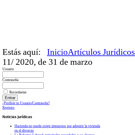
Estás aquí:
Inicio
Artículos Jurídicos
11/ 2020, de 31 de marzo
Usuario
Contraseña
Recordarme
¿Perdiste tu Usuario/Contraseña?
Registro
Noticias
jurídicas
Hacienda no puede exigir impuestos por adquirir la vivienda
en el divorcio
La Reforma Laboral: principales novedades y su alcance