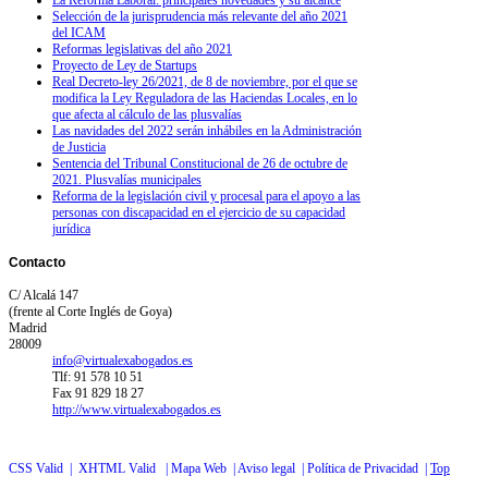
Selección de la jurisprudencia más relevante del año 2021
del ICAM
Reformas legislativas del año 2021
Proyecto de Ley de Startups
Real Decreto-ley 26/2021, de 8 de noviembre, por el que se
modifica la Ley Reguladora de las Haciendas Locales, en lo
que afecta al cálculo de las plusvalías
Las navidades del 2022 serán inhábiles en la Administración
de Justicia
Sentencia del Tribunal Constitucional de 26 de octubre de
2021. Plusvalías municipales
Reforma de la legislación civil y procesal para el apoyo a las
personas con discapacidad en el ejercicio de su capacidad
jurídica
Contacto
C/ Alcalá 147
(frente al Corte Inglés de Goya)
Madrid
28009
info@virtualexabogados.es
Tlf: 91 578 10 51
Fax 91 829 18 27
http://www.virtualexabogados.es
CSS Valid |
XHTML Valid |
Mapa Web |
Aviso legal |
Política de Privacidad |
Top