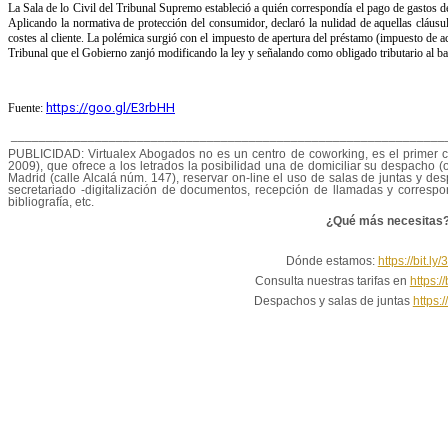
La Sala de lo Civil del Tribunal Supremo estableció a quién correspondía el pago de gastos de t
Aplicando la normativa de protección del consumidor, declaró la nulidad de aquellas cláusu
costes al cliente. La polémica surgió con el impuesto de apertura del préstamo (impuesto de a
Tribunal que el Gobierno zanjó modificando la ley y señalando como obligado tributario al 
https://goo.gl/E3rbHH
Fuente:
______________________________________________________________
PUBLICIDAD: Virtualex Abogados no es un centro de coworking, es el primer 
2009), que ofrece a los letrados la posibilidad una de domiciliar su despacho (o
Madrid (calle Alcalá núm. 147), reservar on-line el uso de salas de juntas y desp
secretariado -digitalización de documentos, recepción de llamadas y correspon
bibliografía, etc.
¿Qué más necesitas
Dónde estamos:
https://bit.l
Consulta nuestras tarifas en
https:/
Despachos y salas de juntas
https:/