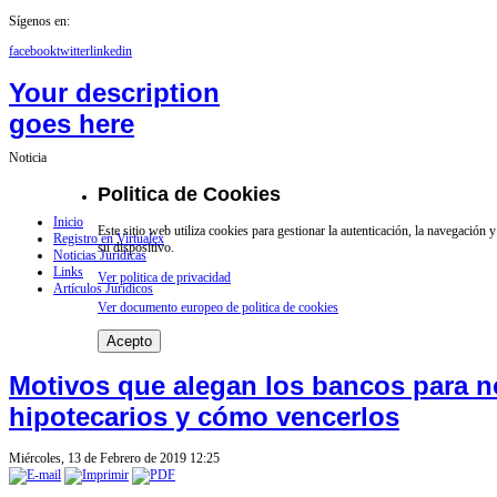
Sígenos en:
facebook
twitter
linkedin
Your description
goes here
Noticia
Politica de Cookies
Inicio
Este sitio web utiliza cookies para gestionar la autenticación, la navegación
Registro en Virtualex
su dispositivo.
Noticias Jurídicas
Links
Ver politica de privacidad
Artículos Jurídicos
Ver documento europeo de politica de cookies
Acepto
Motivos que alegan los bancos para n
hipotecarios y cómo vencerlos
Miércoles, 13 de Febrero de 2019 12:25