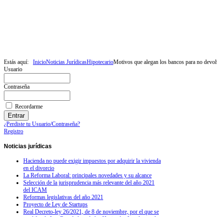
Estás aquí:
Inicio
Noticias Jurídicas
Hipotecario
Motivos que alegan los bancos para no devol
Usuario
Contraseña
Recordarme
¿Perdiste tu Usuario/Contraseña?
Registro
Noticias
jurídicas
Hacienda no puede exigir impuestos por adquirir la vivienda
en el divorcio
La Reforma Laboral: principales novedades y su alcance
Selección de la jurisprudencia más relevante del año 2021
del ICAM
Reformas legislativas del año 2021
Proyecto de Ley de Startups
Real Decreto-ley 26/2021, de 8 de noviembre, por el que se