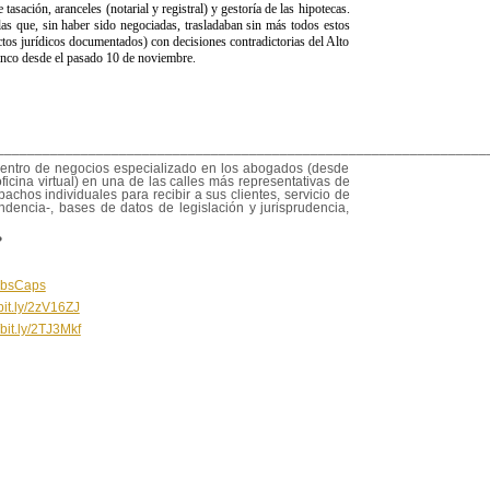
asación, aranceles (notarial y registral) y gestoría de las hipotecas.
las que, sin haber sido negociadas, trasladaban sin más todos estos
ctos jurídicos documentados) con decisiones contradictorias del Alto
banco desde el pasado 10 de noviembre.
________________________________________________________________
centro de negocios especializado en los abogados (desde
ficina virtual) en una de las calles más representativas de
achos individuales para recibir a sus clientes, servicio de
dencia-, bases de datos de legislación y jurisprudencia,
?
y/3bsCaps
/bit.ly/2zV16ZJ
/bit.ly/2TJ3Mkf