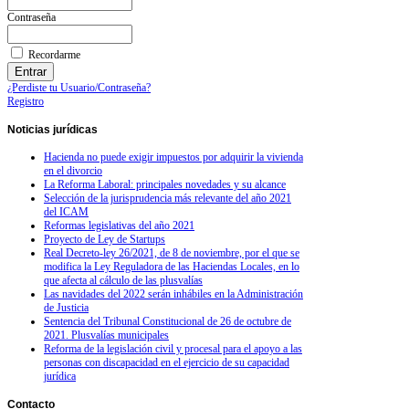
Contraseña
Recordarme
¿Perdiste tu Usuario/Contraseña?
Registro
Noticias
jurídicas
Hacienda no puede exigir impuestos por adquirir la vivienda
en el divorcio
La Reforma Laboral: principales novedades y su alcance
Selección de la jurisprudencia más relevante del año 2021
del ICAM
Reformas legislativas del año 2021
Proyecto de Ley de Startups
Real Decreto-ley 26/2021, de 8 de noviembre, por el que se
modifica la Ley Reguladora de las Haciendas Locales, en lo
que afecta al cálculo de las plusvalías
Las navidades del 2022 serán inhábiles en la Administración
de Justicia
Sentencia del Tribunal Constitucional de 26 de octubre de
2021. Plusvalías municipales
Reforma de la legislación civil y procesal para el apoyo a las
personas con discapacidad en el ejercicio de su capacidad
jurídica
Contacto