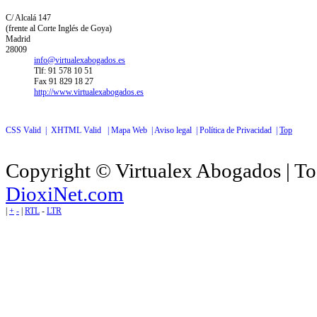
C/ Alcalá 147
(frente al Corte Inglés de Goya)
Madrid
28009
info@virtualexabogados.es
Tlf: 91 578 10 51
Fax 91 829 18 27
http://www.virtualexabogados.es
CSS Valid |
XHTML Valid |
Mapa Web |
Aviso legal |
Política de Privacidad |
Top
Copyright © Virtualex Abogados | To
DioxiNet.com
|
+
-
|
RTL
-
LTR